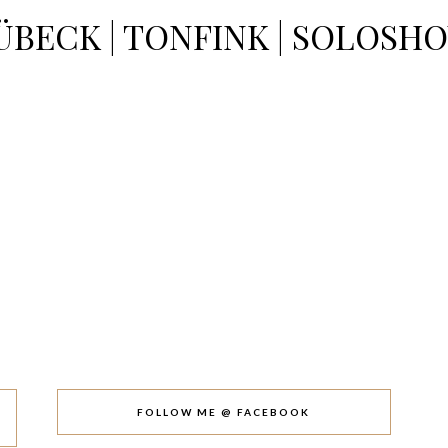
ÜBECK | TONFINK | SOLOSH
FOLLOW ME @ FACEBOOK