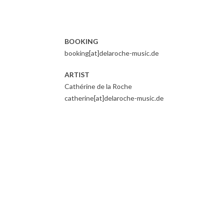
BOOKING
booking[at]delaroche-music.de
ARTIST
Cathérine de la Roche
catherine[at]delaroche-music.de